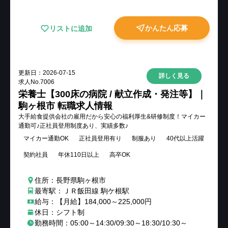
かんたん応募
リストに追加
更新日：
2026-07-15
詳しく見る
求人No.
7006
栄養士【300床の病院 / 献立作成・発注等】｜
駒ヶ根市 転職求人情報
大手給食提供会社の雇用だから安心の福利厚生&研修制度！マイカー
通勤可♪正社員登用制度あり、実績多数♪
マイカー通勤OK
正社員登用有り
制服あり
40代以上活躍
契約社員
年休110日以上
高卒OK
住所：長野県駒ヶ根市
最寄駅：ＪＲ飯田線 駒ケ根駅
給与：【月給】184,000～225,000円
休日：シフト制
勤務時間：05:00～14:30/09:30～18:30/10:30～