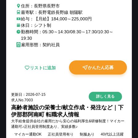
住所：長野県長野市
最寄駅：長野電鉄長野線 朝陽駅
給与：【月給】184,000～225,000円
休日：シフト制
勤務時間：05:30～14:30/08:30～17:30/10:30～
19:30
雇用形態：契約社員
かんたん応募
リストに追加
更新日：
2026-07-15
詳しく見る
求人No.
7003
高齢者施設の栄養士/献立作成・発注など｜下
伊那郡阿南町 転職求人情報
大手給食提供会社の雇用だから安心の福利厚生&研修制度！マイカー
通勤可♪正社員登用制度あり、実績多数♪
マイカー通勤OK
正社員登用有り
制服あり
40代以上活躍