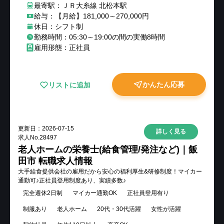
最寄駅：ＪＲ大糸線 北松本駅
給与：【月給】181,000～270,000円
休日：シフト制
勤務時間：05:30～19:00の間の実働8時間
雇用形態：正社員
かんたん応募
リストに追加
更新日：
2026-07-15
詳しく見る
求人No.
28497
老人ホームの栄養士(給食管理/発注など)｜飯
田市 転職求人情報
大手給食提供会社の雇用だから安心の福利厚生&研修制度！マイカー
通勤可♪正社員登用制度あり、実績多数♪
完全週休2日制
マイカー通勤OK
正社員登用有り
制服あり
老人ホーム
20代・30代活躍
女性が活躍