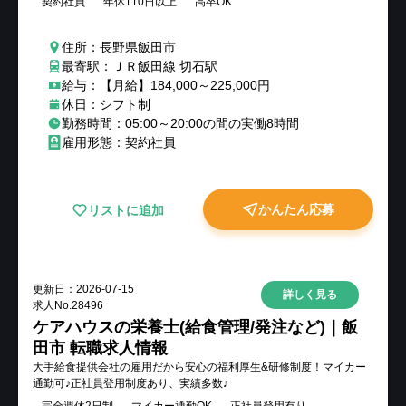
契約社員
年休110日以上
高卒OK
住所：長野県飯田市
最寄駅：ＪＲ飯田線 切石駅
給与：【月給】184,000～225,000円
休日：シフト制
勤務時間：05:00～20:00の間の実働8時間
雇用形態：契約社員
かんたん応募
リストに追加
更新日：
2026-07-15
詳しく見る
求人No.
28496
ケアハウスの栄養士(給食管理/発注など)｜飯
田市 転職求人情報
大手給食提供会社の雇用だから安心の福利厚生&研修制度！マイカー
通勤可♪正社員登用制度あり、実績多数♪