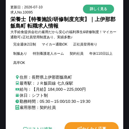
更新日：
2026-07-10
詳しく見る
求人No.
10095
栄養士【特養施設/研修制度充実】｜上伊那郡
飯島町 転職求人情報
大手給食提供会社の雇用だから安心の福利厚生&研修制度！マイカー
通勤可♪正社員登用制度あり、実績多数♪
完全週休2日制
マイカー通勤OK
正社員登用有り
制服あり
特別養護老人ホーム
契約社員
年休110日以上
高卒OK
住所：長野県上伊那郡飯島町
最寄駅：ＪＲ飯田線 七久保駅
給与：【月給】184,000～225,000円
休日：シフト制
勤務時間：05:30～15:00/10:30～19:30
雇用形態：契約社員
かんたん応募
リストに追加