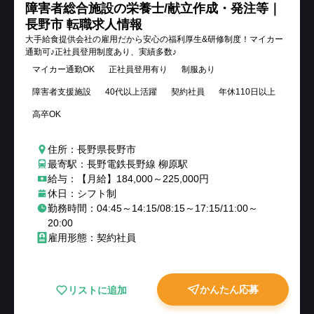
障害者総合施設の栄養士/献立作成・発注等｜
長野市 転職求人情報
大手給食提供会社の雇用だから安心の福利厚生&研修制度！マイカー
通勤可♪正社員登用制度あり、実績多数♪
マイカー通勤OK
正社員登用有り
制服あり
障害者支援施設
40代以上活躍
契約社員
年休110日以上
高卒OK
住所：長野県長野市
最寄駅：長野電鉄長野線 柳原駅
給与：【月給】184,000～225,000円
休日：シフト制
勤務時間：04:45～14:15/08:15～17:15/11:00～
20:00
雇用形態：契約社員
かんたん応募
リストに追加