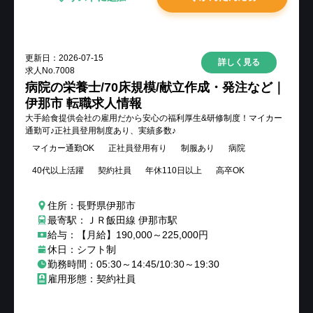
更新日：
2026-07-15
詳しく見る
求人No.
7008
病院の栄養士/70床規模/献立作成・発注など｜
伊那市 転職求人情報
大手給食提供会社の雇用だから安心の福利厚生&研修制度！マイカー
通勤可♪正社員登用制度あり、実績多数♪
マイカー通勤OK
正社員登用有り
制服あり
病院
40代以上活躍
契約社員
年休110日以上
高卒OK
住所：長野県伊那市
最寄駅：ＪＲ飯田線 伊那市駅
給与：【月給】190,000～225,000円
休日：シフト制
勤務時間：05:30～14:45/10:30～19:30
雇用形態：契約社員