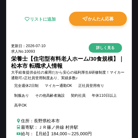
かんたん応募
リストに追加
更新日：
2026-07-10
詳しく見る
求人No.
10093
栄養士【住宅型有料老人ホーム/30食規模】｜
松本市 転職求人情報
大手給食提供会社の雇用だから安心の福利厚生&研修制度！マイカー
通勤可♪正社員登用制度あり、実績多数♪
完全週休2日制
マイカー通勤OK
正社員登用有り
制服あり
その他高齢者施設
契約社員
年休110日以上
高卒OK
住所：長野県松本市
最寄駅：ＪＲ篠ノ井線 村井駅
給与：【月給】184,000～225,000円