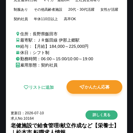
完全週休2日制
マイカー通勤OK
正社員登用有り
制服あり
その他高齢者施設
20代・30代活躍
女性が活躍
契約社員
年休110日以上
高卒OK
住所：長野県飯田市
最寄駅：ＪＲ飯田線 伊那上郷駅
給与：【月給】184,000～225,000円
休日：シフト制
勤務時間：06:00～15:00/10:00～19:00
雇用形態：契約社員
かんたん応募
リストに追加
更新日：
2026-07-10
詳しく見る
求人No.
10164
老健施設で給食管理/献立作成など【栄養士】
｜松本市 転職求人情報