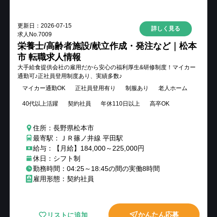
更新日：
2026-07-15
詳しく見る
求人No.
7009
栄養士/高齢者施設/献立作成・発注など｜松本
市 転職求人情報
大手給食提供会社の雇用だから安心の福利厚生&研修制度！マイカー
通勤可♪正社員登用制度あり、実績多数♪
マイカー通勤OK
正社員登用有り
制服あり
老人ホーム
40代以上活躍
契約社員
年休110日以上
高卒OK
住所：長野県松本市
最寄駅：ＪＲ篠ノ井線 平田駅
給与：【月給】184,000～225,000円
休日：シフト制
勤務時間：04:25～18:45の間の実働8時間
雇用形態：契約社員
かんたん応募
リストに追加