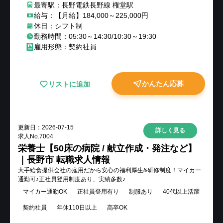
最寄駅：長野電鉄長野線 権堂駅
給与：【月給】184,000～225,000円
休日：シフト制
勤務時間：05:30～14:30/10:30～19:30
雇用形態：契約社員
かんたん応募
リストに追加
更新日：
2026-07-15
詳しく見る
求人No.
7004
栄養士【50床の病院 / 献立作成・発注など】
｜長野市 転職求人情報
大手給食提供会社の雇用だから安心の福利厚生&研修制度！マイカー
通勤可♪正社員登用制度あり、実績多数♪
マイカー通勤OK
正社員登用有り
制服あり
40代以上活躍
契約社員
年休110日以上
高卒OK