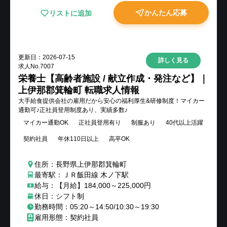
かんたん応募
リストに追加
更新日：
2026-07-15
詳しく見る
求人No.
7007
栄養士【高齢者施設 / 献立作成・発注など】｜
上伊那郡箕輪町 転職求人情報
大手給食提供会社の雇用だから安心の福利厚生&研修制度！マイカー
通勤可♪正社員登用制度あり、実績多数♪
マイカー通勤OK
正社員登用有り
制服あり
40代以上活躍
契約社員
年休110日以上
高卒OK
住所：長野県上伊那郡箕輪町
最寄駅：ＪＲ飯田線 木ノ下駅
給与：【月給】184,000～225,000円
休日：シフト制
勤務時間：05:20～14:50/10:30～19:30
雇用形態：契約社員