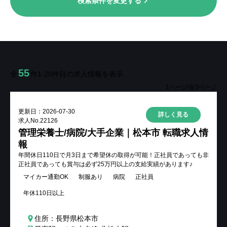
検索条件を変更する
掲載をご希望の企業様
メニューを閉じる
55
全
件
1-20
件目の求人情報を表示
1
ページ/全
3
ページ
更新日：
2026-07-30
詳しく見る
求人No.
22126
管理栄養士/病院/大手企業｜松本市 転職求人情
報
年間休日110日で月3日まで希望休の取得が可能！正社員であっても非
正社員であっても賞与は必ず25万円以上の支給実績があります♪
マイカー通勤OK
制服あり
病院
正社員
年休110日以上
住所：長野県松本市