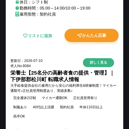
休日：シフト制
勤務時間：05:00～14:00/10:00～19:00
雇用形態：契約社員
かんたん応募
リストに追加
更新日：
2026-07-10
詳しく見る
求人No.
8084
栄養士【25名分の高齢者食の提供・管理】｜
下伊那郡松川町 転職求人情報
大手給食提供会社の雇用だから安心の福利厚生&研修制度！マイカー
通勤可♪正社員登用制度あり、実績多数♪
完全週休2日制
マイカー通勤OK
正社員登用有り
制服あり
40代以上活躍
契約社員
年休110日以上
高卒OK