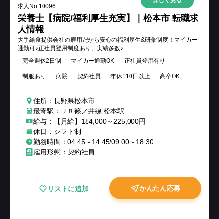
詳しく見る
求人No.
10096
栄養士【病院/福利厚生充実】｜松本市 転職求
人情報
大手給食提供会社の雇用だから安心の福利厚生&研修制度！マイカー
通勤可♪正社員登用制度あり、実績多数♪
完全週休2日制
マイカー通勤OK
正社員登用有り
制服あり
病院
契約社員
年休110日以上
高卒OK
住所：長野県松本市
最寄駅：ＪＲ篠ノ井線 松本駅
給与：【月給】184,000～225,000円
休日：シフト制
勤務時間：04:45～14:45/09:00～18:30
雇用形態：契約社員
かんたん応募
リストに追加