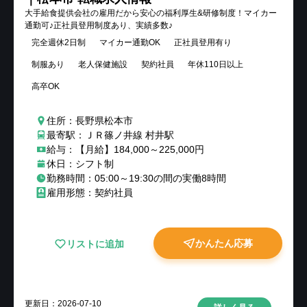
大手給食提供会社の雇用だから安心の福利厚生&研修制度！マイカー
通勤可♪正社員登用制度あり、実績多数♪
完全週休2日制
マイカー通勤OK
正社員登用有り
制服あり
老人保健施設
契約社員
年休110日以上
高卒OK
住所：長野県松本市
最寄駅：ＪＲ篠ノ井線 村井駅
給与：【月給】184,000～225,000円
休日：シフト制
勤務時間：05:00～19:30の間の実働8時間
雇用形態：契約社員
かんたん応募
リストに追加
更新日：
2026-07-10