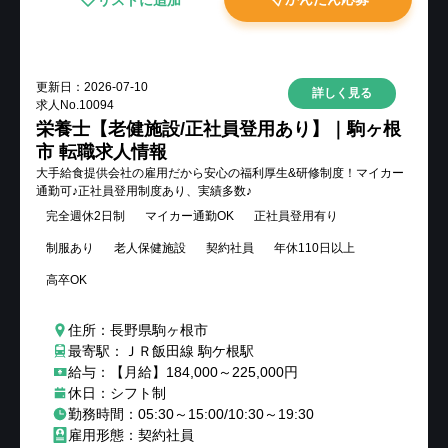
更新日：
2026-07-10
詳しく見る
求人No.
10094
栄養士【老健施設/正社員登用あり】｜駒ヶ根
市 転職求人情報
大手給食提供会社の雇用だから安心の福利厚生&研修制度！マイカー
通勤可♪正社員登用制度あり、実績多数♪
完全週休2日制
マイカー通勤OK
正社員登用有り
制服あり
老人保健施設
契約社員
年休110日以上
高卒OK
住所：長野県駒ヶ根市
最寄駅：ＪＲ飯田線 駒ケ根駅
給与：【月給】184,000～225,000円
休日：シフト制
勤務時間：05:30～15:00/10:30～19:30
雇用形態：契約社員