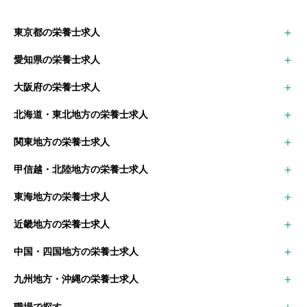
東京都の栄養士求人
世田谷区
愛知県の栄養士求人
大田区
名古屋市中区
足立区
大阪府の栄養士求人
名古屋市中村区
江戸川区
大阪市
豊田市
北海道・東北地方の栄養士求人
堺市
岡崎市
北海道の栄養士求人
枚方市
関東地方の栄養士求人
青森県の栄養士求人
茨木市
東京都の栄養士求人
岩手県の栄養士求人
甲信越・北陸地方の栄養士求人
神奈川県の栄養士求人
秋田県の栄養士求人
新潟県の栄養士求人
千葉県の栄養士求人
宮城県の栄養士求人
東海地方の栄養士求人
富山県の栄養士求人
埼玉県の栄養士求人
山形県の栄養士求人
愛知県の栄養士求人
石川県の栄養士求人
群馬県の栄養士求人
福島県の栄養士求人
近畿地方の栄養士求人
岐阜県の栄養士求人
福井県の栄養士求人
栃木県の栄養士求人
大阪府の栄養士求人
三重県の栄養士求人
山梨県の栄養士求人
茨城県の栄養士求人
中国・四国地方の栄養士求人
京都府の栄養士求人
静岡県の栄養士求人
長野県の栄養士求人
鳥取県の栄養士求人
兵庫県の栄養士求人
九州地方・沖縄の栄養士求人
島根県の栄養士求人
滋賀県の栄養士求人
福岡県の栄養士求人
岡山県の栄養士求人
奈良県の栄養士求人