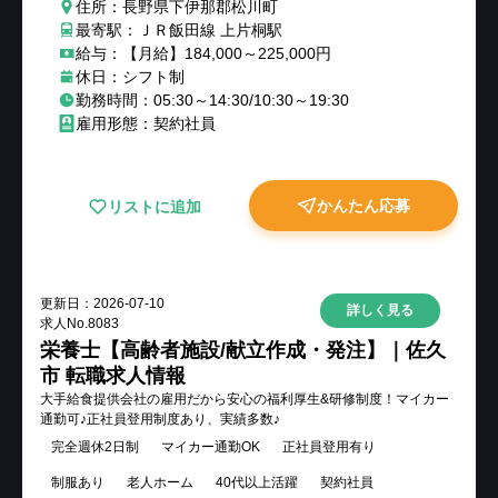
住所：長野県下伊那郡松川町
最寄駅：ＪＲ飯田線 上片桐駅
給与：【月給】184,000～225,000円
休日：シフト制
勤務時間：05:30～14:30/10:30～19:30
雇用形態：契約社員
かんたん応募
リストに追加
更新日：
2026-07-10
詳しく見る
求人No.
8083
栄養士【高齢者施設/献立作成・発注】｜佐久
市 転職求人情報
大手給食提供会社の雇用だから安心の福利厚生&研修制度！マイカー
通勤可♪正社員登用制度あり、実績多数♪
完全週休2日制
マイカー通勤OK
正社員登用有り
制服あり
老人ホーム
40代以上活躍
契約社員