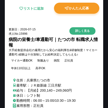
かんたん応募
リストに追加
更新日：
2026-07-15
詳しく見る
求人No.
15996
病院の栄養士/車通勤可｜たつの市 転職求人情
報
大手給食提供会社の雇用だから安心の福利厚生&研修制度！マイカー
通勤可♪経験は十分加味してお給料決定してもらえる♪
マイカー通勤OK
制服あり
病院
正社員
年休110日以上
高卒OK
住所：兵庫県たつの市
最寄駅：ＪＲ姫新線 三日月駅
給与：【月給】200,140～249,060円
休日：シフト制
勤務時間：06:00～15:00/10:30～19:30
雇用形態：正社員