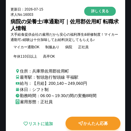
更新日：
2026-07-15
詳しく見る
求人No.
16003
病院の栄養士/車通勤可｜佐用郡佐用町 転職求
人情報
大手給食提供会社の雇用だから安心の福利厚生&研修制度！マイカー
通勤可♪経験は十分加味してお給料決定してもらえる♪
マイカー通勤OK
制服あり
病院
正社員
年休110日以上
高卒OK
住所：兵庫県佐用郡佐用町
最寄駅：智頭急行智頭線 平福駅
給与：【月給】200,140～249,060円
休日：シフト制
勤務時間：06:00～19:30の間の実働8時間
雇用形態：正社員
かんたん応募
リストに追加