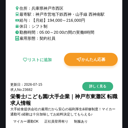
住所：兵庫県神戸市西区
最寄駅：神戸市営地下鉄西神・山手線 西神南駅
給与：【月給】194,000～216,000円
休日：シフト制
勤務時間：05:00～20:00の間の実働8時間
雇用形態：契約社員
かんたん応募
リストに追加
更新日：
2026-07-15
詳しく見る
求人No.
23682
栄養士/こども園/大手企業｜神戸市東灘区 転職
求人情報
大手給食提供会社の雇用だから安心の福利厚生&研修制度！マイカー
通勤可♪経験は十分加味してお給料決定してもらえる♪
マイカー通勤OK
正社員登用有り
制服あり