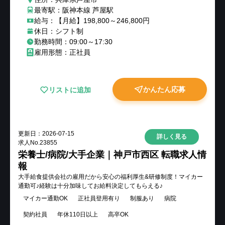
最寄駅：阪神本線 芦屋駅
給与：【月給】198,800～246,800円
休日：シフト制
勤務時間：09:00～17:30
雇用形態：正社員
かんたん応募
リストに追加
更新日：
2026-07-15
詳しく見る
求人No.
23855
栄養士/病院/大手企業｜神戸市西区 転職求人情
報
大手給食提供会社の雇用だから安心の福利厚生&研修制度！マイカー
通勤可♪経験は十分加味してお給料決定してもらえる♪
マイカー通勤OK
正社員登用有り
制服あり
病院
契約社員
年休110日以上
高卒OK