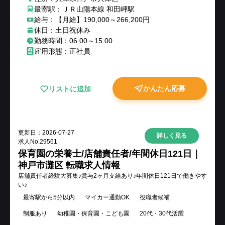
最寄駅：ＪＲ山陽本線 和田岬駅
給与：【月給】190,000～266,200円
休日：土日祝休み
勤務時間：06:00～15:00
雇用形態：正社員
かんたん応募
リストに追加
更新日：
2026-07-27
詳しく見る
求人No.
29561
保育園の栄養士/店舗責任者/年間休日121日｜
神戸市灘区 転職求人情報
店舗責任者経験大募集♪賞与2ヶ月支給あり♪年間休日121日で働きやす
い♪
最寄駅から5分以内
マイカー通勤OK
役職者候補
制服あり
幼稚園・保育園・こども園
20代・30代活躍