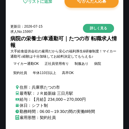
かんたん応募
リストに追加
更新日：
2026-07-15
詳しく見る
求人No.
15997
病院の栄養士/車通勤可｜たつの市 転職求人情
報
大手給食提供会社の雇用だから安心の福利厚生&研修制度！マイカー
通勤可♪経験は十分加味してお給料決定してもらえる♪
マイカー通勤OK
正社員登用有り
制服あり
病院
契約社員
年休110日以上
高卒OK
住所：兵庫県たつの市
最寄駅：ＪＲ姫新線 三日月駅
給与：【月給】234,000～270,000円
休日：シフト制
勤務時間：06:00～19:30の間の実働8時間
雇用形態：契約社員