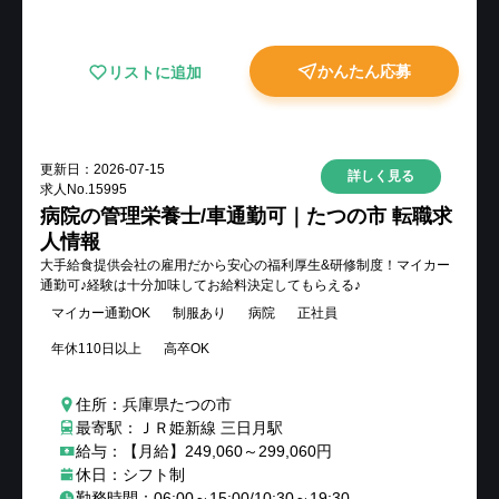
かんたん応募
リストに追加
更新日：
2026-07-15
詳しく見る
求人No.
15995
病院の管理栄養士/車通勤可｜たつの市 転職求
人情報
大手給食提供会社の雇用だから安心の福利厚生&研修制度！マイカー
通勤可♪経験は十分加味してお給料決定してもらえる♪
マイカー通勤OK
制服あり
病院
正社員
年休110日以上
高卒OK
住所：兵庫県たつの市
最寄駅：ＪＲ姫新線 三日月駅
給与：【月給】249,060～299,060円
休日：シフト制
勤務時間：06:00～15:00/10:30～19:30