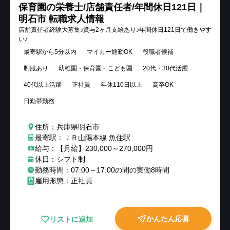
保育園の栄養士/店舗責任者/年間休日121日｜
明石市 転職求人情報
店舗責任者経験大募集♪賞与2ヶ月支給あり♪年間休日121日で働きやす
い♪
最寄駅から5分以内
マイカー通勤OK
役職者候補
制服あり
幼稚園・保育園・こども園
20代・30代活躍
40代以上活躍
正社員
年休110日以上
高卒OK
日勤帯勤務
住所：兵庫県明石市
最寄駅：ＪＲ山陽本線 魚住駅
給与：【月給】230,000～270,000円
休日：シフト制
勤務時間：07:00～17:00の間の実働8時間
雇用形態：正社員
かんたん応募
リストに追加