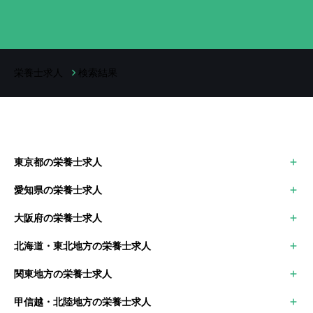
栄養士求人
検索結果
東京都の栄養士求人
世田谷区
愛知県の栄養士求人
大田区
名古屋市中区
足立区
大阪府の栄養士求人
名古屋市中村区
江戸川区
大阪市
豊田市
北海道・東北地方の栄養士求人
堺市
岡崎市
北海道の栄養士求人
枚方市
関東地方の栄養士求人
青森県の栄養士求人
茨木市
東京都の栄養士求人
岩手県の栄養士求人
甲信越・北陸地方の栄養士求人
神奈川県の栄養士求人
秋田県の栄養士求人