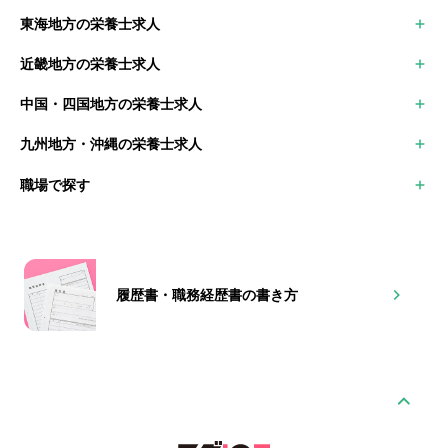
新潟県の栄養士求人
千葉県の栄養士求人
宮城県の栄養士求人
東海地方の栄養士求人
富山県の栄養士求人
埼玉県の栄養士求人
山形県の栄養士求人
愛知県の栄養士求人
石川県の栄養士求人
群馬県の栄養士求人
福島県の栄養士求人
近畿地方の栄養士求人
岐阜県の栄養士求人
福井県の栄養士求人
栃木県の栄養士求人
大阪府の栄養士求人
三重県の栄養士求人
山梨県の栄養士求人
茨城県の栄養士求人
中国・四国地方の栄養士求人
京都府の栄養士求人
静岡県の栄養士求人
長野県の栄養士求人
鳥取県の栄養士求人
兵庫県の栄養士求人
九州地方・沖縄の栄養士求人
島根県の栄養士求人
滋賀県の栄養士求人
福岡県の栄養士求人
岡山県の栄養士求人
奈良県の栄養士求人
職場で探す
佐賀県の栄養士求人
広島県の栄養士求人
和歌山県の栄養士求人
長崎県の栄養士求人
山口県の栄養士求人
病院
熊本県の栄養士求人
徳島県の栄養士求人
保育園・幼稚園
大分県の栄養士求人
香川県の栄養士求人
高齢者施設
宮崎県の栄養士求人
愛媛県の栄養士求人
社員食堂
鹿児島県の栄養士求人
高知県の栄養士求人
履歴書・職務経歴書の書き方
障害者支援施設
沖縄県の栄養士求人
学校