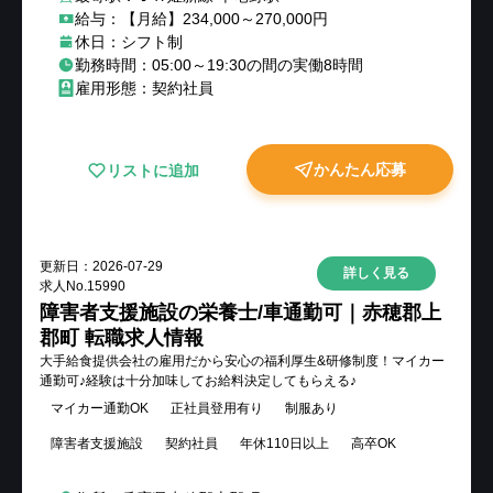
給与：【月給】234,000～270,000円
休日：シフト制
勤務時間：05:00～19:30の間の実働8時間
雇用形態：契約社員
かんたん応募
リストに追加
更新日：
2026-07-29
詳しく見る
求人No.
15990
障害者支援施設の栄養士/車通勤可｜赤穂郡上
郡町 転職求人情報
大手給食提供会社の雇用だから安心の福利厚生&研修制度！マイカー
通勤可♪経験は十分加味してお給料決定してもらえる♪
マイカー通勤OK
正社員登用有り
制服あり
障害者支援施設
契約社員
年休110日以上
高卒OK