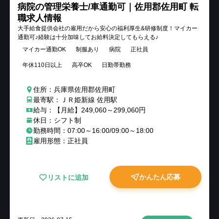
病院の管理栄養士/車通勤可｜佐用郡佐用町 転
職求人情報
大手給食提供会社の雇用だから安心の福利厚生&研修制度！マイカー
通勤可♪経験は十分加味してお給料決定してもらえる♪
マイカー通勤OK
制服あり
病院
正社員
年休110日以上
高卒OK
日勤帯勤務
住所：兵庫県佐用郡佐用町
最寄駅：ＪＲ姫新線 佐用駅
給与：【月給】249,060～299,060円
休日：シフト制
勤務時間：07:00～16:00/09:00～18:00
雇用形態：正社員
かんたん応募
リストに追加