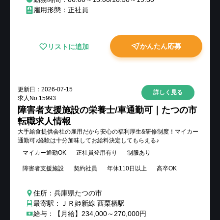
雇用形態：正社員
かんたん応募
リストに追加
更新日：
2026-07-15
詳しく見る
求人No.
15993
障害者支援施設の栄養士/車通勤可｜たつの市
転職求人情報
大手給食提供会社の雇用だから安心の福利厚生&研修制度！マイカー
通勤可♪経験は十分加味してお給料決定してもらえる♪
マイカー通勤OK
正社員登用有り
制服あり
障害者支援施設
契約社員
年休110日以上
高卒OK
住所：兵庫県たつの市
最寄駅：ＪＲ姫新線 西栗栖駅
給与：【月給】234,000～270,000円