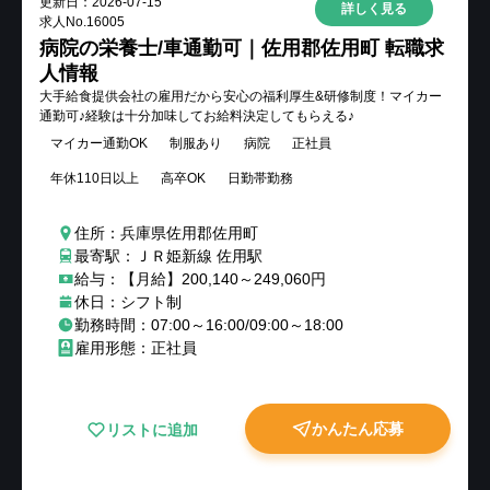
更新日：
2026-07-15
詳しく見る
求人No.
16005
病院の栄養士/車通勤可｜佐用郡佐用町 転職求
人情報
大手給食提供会社の雇用だから安心の福利厚生&研修制度！マイカー
通勤可♪経験は十分加味してお給料決定してもらえる♪
マイカー通勤OK
制服あり
病院
正社員
年休110日以上
高卒OK
日勤帯勤務
住所：兵庫県佐用郡佐用町
最寄駅：ＪＲ姫新線 佐用駅
給与：【月給】200,140～249,060円
休日：シフト制
勤務時間：07:00～16:00/09:00～18:00
雇用形態：正社員
かんたん応募
リストに追加