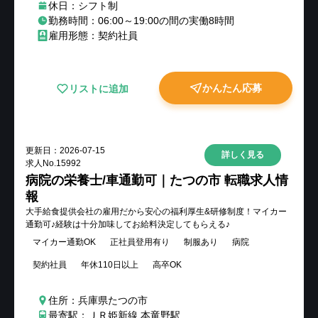
休日：シフト制
勤務時間：06:00～19:00の間の実働8時間
雇用形態：契約社員
かんたん応募
リストに追加
更新日：
2026-07-15
詳しく見る
求人No.
15992
病院の栄養士/車通勤可｜たつの市 転職求人情
報
大手給食提供会社の雇用だから安心の福利厚生&研修制度！マイカー
通勤可♪経験は十分加味してお給料決定してもらえる♪
マイカー通勤OK
正社員登用有り
制服あり
病院
契約社員
年休110日以上
高卒OK
住所：兵庫県たつの市
最寄駅：ＪＲ姫新線 本竜野駅