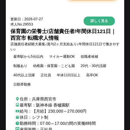
更新日：
2026-07-27
詳しく見る
求人No.
29553
保育園の栄養士/店舗責任者/年間休日121日｜
西宮市 転職求人情報
店舗責任者経験大募集♪賞与2ヶ月支給あり♪年間休日121日で働きやす
い♪
最寄駅から5分以内
マイカー通勤OK
役職者候補
制服あり
幼稚園・保育園・こども園
20代・30代活躍
40代以上活躍
正社員
年休110日以上
高卒OK
日勤帯勤務
住所：兵庫県西宮市
最寄駅：阪神本線 香櫨園駅
給与：【月給】230,000～270,000円
休日：シフト制
勤務時間：07:00～17:00の間の実働8時間
雇用形態：正社員