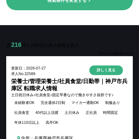
検索条件を変更する
掲載をご希望の企業様
メニューを閉じる
216
全
件
1-20
件目の求人情報を表示
1
ページ/全
11
ページ
更新日：
2026-07-27
詳しく見る
求人No.
32589
栄養士/管理栄養士/社員食堂/日勤帯｜神戸市兵
庫区 転職求人情報
土日祝日休み♪社員食堂♪固定早番なので働きやすさ抜群です♪
未経験者OK
完全週休2日制
マイカー通勤OK
制服あり
社員食堂
40代以上活躍
土日休み
正社員
時間固定
年休110日以上
高卒OK
住所：兵庫県神戸市兵庫区