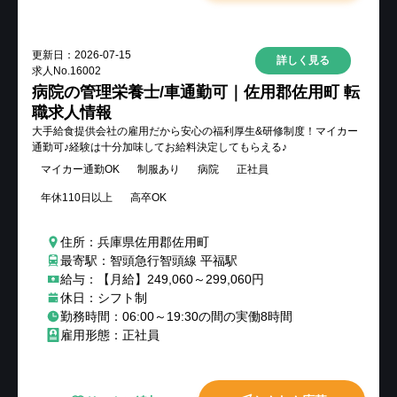
更新日：
2026-07-15
詳しく見る
求人No.
16002
病院の管理栄養士/車通勤可｜佐用郡佐用町 転
職求人情報
大手給食提供会社の雇用だから安心の福利厚生&研修制度！マイカー
通勤可♪経験は十分加味してお給料決定してもらえる♪
マイカー通勤OK
制服あり
病院
正社員
年休110日以上
高卒OK
住所：兵庫県佐用郡佐用町
最寄駅：智頭急行智頭線 平福駅
給与：【月給】249,060～299,060円
休日：シフト制
勤務時間：06:00～19:30の間の実働8時間
雇用形態：正社員