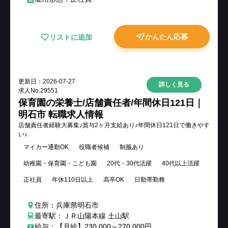
かんたん応募
リストに追加
更新日：
2026-07-27
詳しく見る
求人No.
29551
保育園の栄養士/店舗責任者/年間休日121日｜
明石市 転職求人情報
店舗責任者経験大募集♪賞与2ヶ月支給あり♪年間休日121日で働きやす
い♪
マイカー通勤OK
役職者候補
制服あり
幼稚園・保育園・こども園
20代・30代活躍
40代以上活躍
正社員
年休110日以上
高卒OK
日勤帯勤務
住所：兵庫県明石市
最寄駅：ＪＲ山陽本線 土山駅
給与：【月給】230,000～270,000円