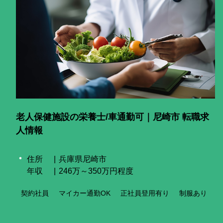
老人保健施設の栄養士/車通勤可｜尼崎市 転職求
人情報
住所
兵庫県尼崎市
年収
246万～350万円程度
契約社員
マイカー通勤OK
正社員登用有り
制服あり