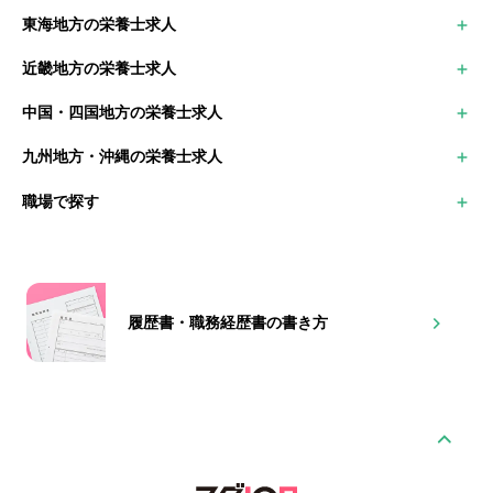
新潟県の栄養士求人
千葉県の栄養士求人
宮城県の栄養士求人
東海地方の栄養士求人
富山県の栄養士求人
埼玉県の栄養士求人
山形県の栄養士求人
愛知県の栄養士求人
石川県の栄養士求人
群馬県の栄養士求人
福島県の栄養士求人
近畿地方の栄養士求人
岐阜県の栄養士求人
福井県の栄養士求人
栃木県の栄養士求人
大阪府の栄養士求人
三重県の栄養士求人
山梨県の栄養士求人
茨城県の栄養士求人
中国・四国地方の栄養士求人
京都府の栄養士求人
静岡県の栄養士求人
長野県の栄養士求人
鳥取県の栄養士求人
兵庫県の栄養士求人
九州地方・沖縄の栄養士求人
島根県の栄養士求人
滋賀県の栄養士求人
福岡県の栄養士求人
岡山県の栄養士求人
奈良県の栄養士求人
職場で探す
佐賀県の栄養士求人
広島県の栄養士求人
和歌山県の栄養士求人
長崎県の栄養士求人
山口県の栄養士求人
病院
熊本県の栄養士求人
徳島県の栄養士求人
保育園・幼稚園
大分県の栄養士求人
香川県の栄養士求人
高齢者施設
宮崎県の栄養士求人
愛媛県の栄養士求人
社員食堂
鹿児島県の栄養士求人
高知県の栄養士求人
履歴書・職務経歴書の書き方
障害者支援施設
沖縄県の栄養士求人
学校