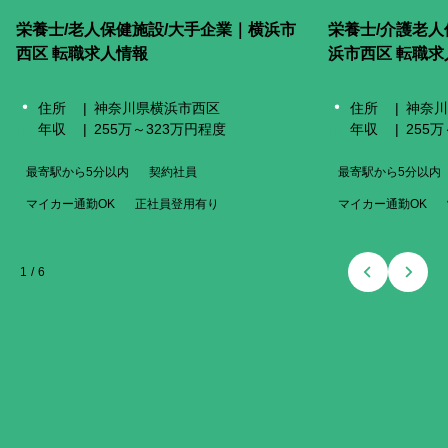
栄養士/老人保健施設/大手企業｜横浜市
栄養士/介護老人
西区 転職求人情報
浜市西区 転職求
住所
神奈川県横浜市西区
住所
神奈川
年収
255万～323万円程度
年収
255万
最寄駅から5分以内
契約社員
最寄駅から5分以内
マイカー通勤OK
正社員登用有り
マイカー通勤OK
1
/
6