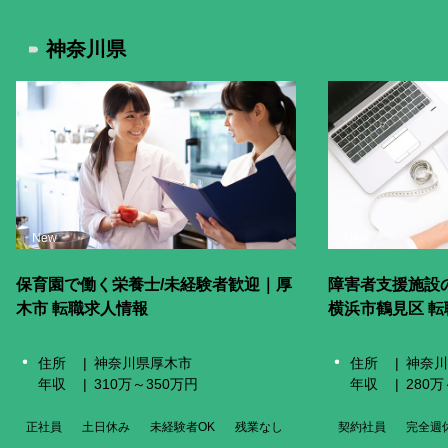
掲載をご希望の企業様
神奈川県
メニューを閉じる
New
New
保育園で働く栄養士/未経験者歓迎｜厚
障害者支援施設
木市 転職求人情報
横浜市鶴見区 
住所
神奈川県厚木市
住所
神奈川
年収
310万～350万円
年収
280万
正社員
土日休み
未経験者OK
残業なし
契約社員
完全週