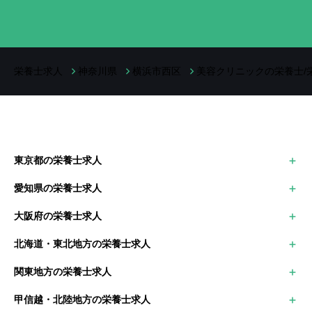
栄養士求人
神奈川県
横浜市西区
美容クリニックの栄養士/
東京都の栄養士求人
世田谷区
愛知県の栄養士求人
大田区
名古屋市中区
足立区
大阪府の栄養士求人
名古屋市中村区
江戸川区
大阪市
豊田市
北海道・東北地方の栄養士求人
堺市
岡崎市
北海道の栄養士求人
枚方市
関東地方の栄養士求人
青森県の栄養士求人
茨木市
東京都の栄養士求人
岩手県の栄養士求人
甲信越・北陸地方の栄養士求人
神奈川県の栄養士求人
秋田県の栄養士求人