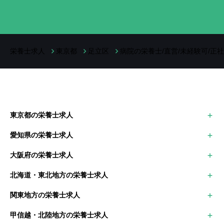
栄養士求人
東京都
足立区
病院の栄養士/直営/未経験可/正
東京都の栄養士求人
世田谷区
愛知県の栄養士求人
大田区
名古屋市中区
足立区
大阪府の栄養士求人
名古屋市中村区
江戸川区
大阪市
豊田市
北海道・東北地方の栄養士求人
堺市
岡崎市
北海道の栄養士求人
枚方市
関東地方の栄養士求人
青森県の栄養士求人
茨木市
東京都の栄養士求人
岩手県の栄養士求人
甲信越・北陸地方の栄養士求人
神奈川県の栄養士求人
秋田県の栄養士求人