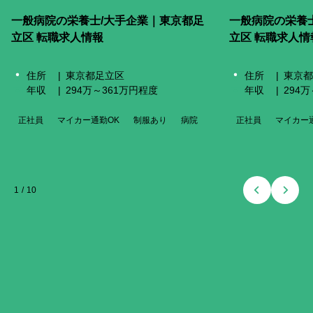
一般病院の栄養士/大手企業｜東京都足
一般病院の栄養
立区 転職求人情報
立区 転職求人情
住所
東京都足立区
住所
東京都
年収
294万～361万円程度
年収
294
正社員
マイカー通勤OK
制服あり
病院
正社員
マイカー
1
/
10