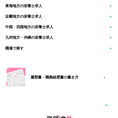
新潟県の栄養士求人
千葉県の栄養士求人
宮城県の栄養士求人
東海地方の栄養士求人
富山県の栄養士求人
埼玉県の栄養士求人
山形県の栄養士求人
愛知県の栄養士求人
石川県の栄養士求人
群馬県の栄養士求人
福島県の栄養士求人
近畿地方の栄養士求人
岐阜県の栄養士求人
福井県の栄養士求人
栃木県の栄養士求人
大阪府の栄養士求人
三重県の栄養士求人
山梨県の栄養士求人
茨城県の栄養士求人
中国・四国地方の栄養士求人
京都府の栄養士求人
静岡県の栄養士求人
長野県の栄養士求人
鳥取県の栄養士求人
兵庫県の栄養士求人
九州地方・沖縄の栄養士求人
島根県の栄養士求人
滋賀県の栄養士求人
福岡県の栄養士求人
岡山県の栄養士求人
奈良県の栄養士求人
職場で探す
佐賀県の栄養士求人
広島県の栄養士求人
和歌山県の栄養士求人
長崎県の栄養士求人
山口県の栄養士求人
病院
熊本県の栄養士求人
徳島県の栄養士求人
保育園・幼稚園
大分県の栄養士求人
香川県の栄養士求人
高齢者施設
宮崎県の栄養士求人
愛媛県の栄養士求人
社員食堂
鹿児島県の栄養士求人
高知県の栄養士求人
履歴書・職務経歴書の書き方
障害者支援施設
沖縄県の栄養士求人
学校