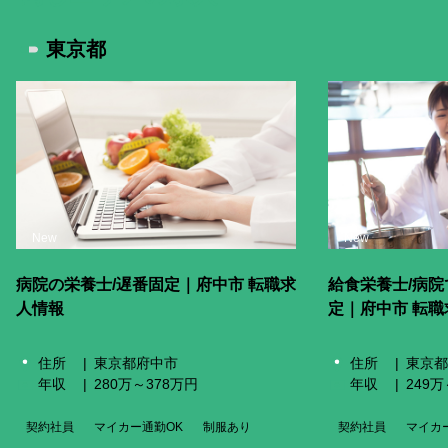
掲載をご希望の企業様
東京都
メニューを閉じる
New
New
病院の栄養士/遅番固定｜府中市 転職求
給食栄養士/病院
人情報
定｜府中市 転職
住所
東京都府中市
住所
東京都
年収
280万～378万円
年収
249
契約社員
マイカー通勤OK
制服あり
契約社員
マイカ