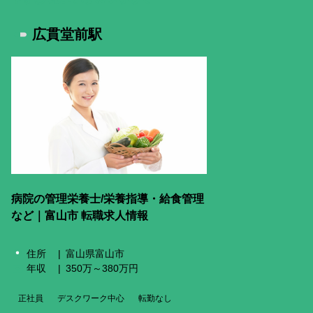
掲載をご希望の企業様
広貫堂前駅
メニューを閉じる
病院の管理栄養士/栄養指導・給食管理
など｜富山市 転職求人情報
住所
富山県富山市
年収
350万～380万円
正社員
デスクワーク中心
転勤なし