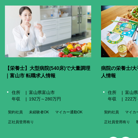
【栄養士】大型病院(540床)で大量調理
病院の栄養士/大
｜富山市 転職求人情報
人情報
住所
富山県富山市
住所
富山県
年収
192万～280万円
年収
222
契約社員
未経験者OK
マイカー通勤OK
契約社員
マイカ
正社員登用有り
正社員登用有り