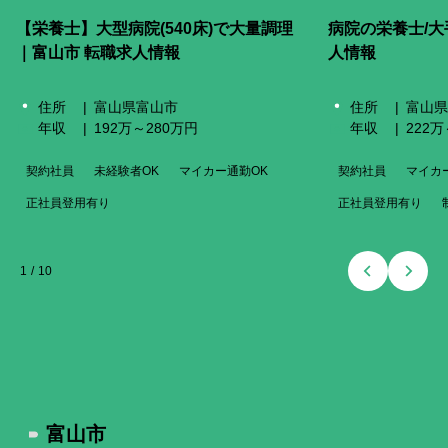
【栄養士】大型病院(540床)で大量調理
病院の栄養士/大
｜富山市 転職求人情報
人情報
住所
富山県富山市
住所
富山県
年収
192万～280万円
年収
222
契約社員
未経験者OK
マイカー通勤OK
契約社員
マイカ
正社員登用有り
正社員登用有り
1
/
10
富山市