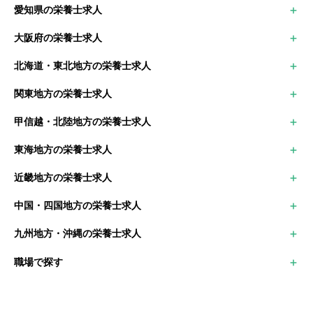
愛知県の栄養士求人
大田区
名古屋市中区
足立区
大阪府の栄養士求人
名古屋市中村区
江戸川区
大阪市
豊田市
北海道・東北地方の栄養士求人
堺市
岡崎市
北海道の栄養士求人
枚方市
関東地方の栄養士求人
青森県の栄養士求人
茨木市
東京都の栄養士求人
岩手県の栄養士求人
甲信越・北陸地方の栄養士求人
神奈川県の栄養士求人
秋田県の栄養士求人
新潟県の栄養士求人
千葉県の栄養士求人
宮城県の栄養士求人
東海地方の栄養士求人
富山県の栄養士求人
埼玉県の栄養士求人
山形県の栄養士求人
愛知県の栄養士求人
石川県の栄養士求人
群馬県の栄養士求人
福島県の栄養士求人
近畿地方の栄養士求人
岐阜県の栄養士求人
福井県の栄養士求人
栃木県の栄養士求人
大阪府の栄養士求人
三重県の栄養士求人
山梨県の栄養士求人
茨城県の栄養士求人
中国・四国地方の栄養士求人
京都府の栄養士求人
静岡県の栄養士求人
長野県の栄養士求人
鳥取県の栄養士求人
兵庫県の栄養士求人
九州地方・沖縄の栄養士求人
島根県の栄養士求人
滋賀県の栄養士求人
福岡県の栄養士求人
岡山県の栄養士求人
奈良県の栄養士求人
職場で探す
佐賀県の栄養士求人
広島県の栄養士求人
和歌山県の栄養士求人
長崎県の栄養士求人
山口県の栄養士求人
病院
熊本県の栄養士求人
徳島県の栄養士求人
保育園・幼稚園
大分県の栄養士求人
香川県の栄養士求人