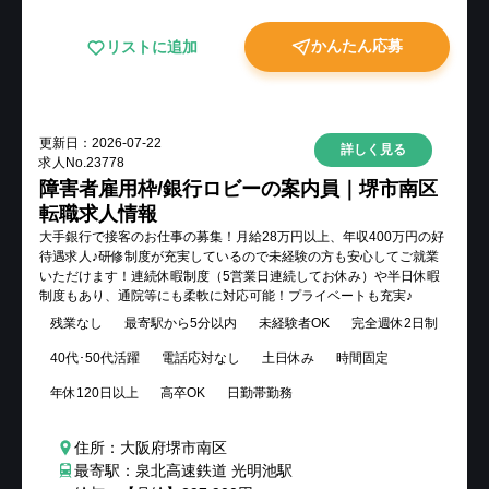
かんたん応募
リストに追加
更新日：
2026-07-22
詳しく見る
求人No.
23778
障害者雇用枠/銀行ロビーの案内員｜堺市南区
転職求人情報
大手銀行で接客のお仕事の募集！月給28万円以上、年収400万円の好
待遇求人♪研修制度が充実しているので未経験の方も安心してご就業
いただけます！連続休暇制度（5営業日連続してお休み）や半日休暇
制度もあり、通院等にも柔軟に対応可能！プライベートも充実♪
残業なし
最寄駅から5分以内
未経験者OK
完全週休2日制
40代･50代活躍
電話応対なし
土日休み
時間固定
年休120日以上
高卒OK
日勤帯勤務
住所：大阪府堺市南区
最寄駅：泉北高速鉄道 光明池駅