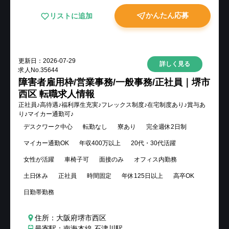
かんたん応募
リストに追加
更新日：
2026-07-29
詳しく見る
求人No.
35644
障害者雇用枠/営業事務/一般事務/正社員｜堺市
西区 転職求人情報
正社員♪高待遇♪福利厚生充実♪フレックス制度♪在宅制度あり♪賞与あ
り♪マイカー通勤可♪
デスクワーク中心
転勤なし
寮あり
完全週休2日制
マイカー通勤OK
年収400万以上
20代・30代活躍
女性が活躍
車椅子可
面接のみ
オフィス内勤務
土日休み
正社員
時間固定
年休125日以上
高卒OK
日勤帯勤務
住所：大阪府堺市西区
最寄駅：南海本線 石津川駅