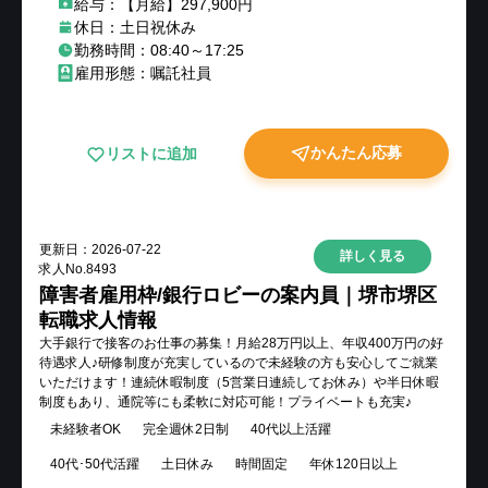
給与：【月給】297,900円
休日：土日祝休み
勤務時間：08:40～17:25
雇用形態：嘱託社員
かんたん応募
リストに追加
更新日：
2026-07-22
詳しく見る
求人No.
8493
障害者雇用枠/銀行ロビーの案内員｜堺市堺区
転職求人情報
大手銀行で接客のお仕事の募集！月給28万円以上、年収400万円の好
待遇求人♪研修制度が充実しているので未経験の方も安心してご就業
いただけます！連続休暇制度（5営業日連続してお休み）や半日休暇
制度もあり、通院等にも柔軟に対応可能！プライベートも充実♪
未経験者OK
完全週休2日制
40代以上活躍
40代･50代活躍
土日休み
時間固定
年休120日以上