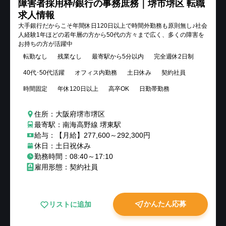
障害者採用枠/銀行の事務庶務｜堺市堺区 転職
求人情報
大手銀行だからこそ年間休日120日以上で時間外勤務も原則無し♪社会
人経験1年ほどの若年層の方から50代の方々まで広く、多くの障害を
お持ちの方が活躍中
転勤なし
残業なし
最寄駅から5分以内
完全週休2日制
40代･50代活躍
オフィス内勤務
土日休み
契約社員
時間固定
年休120日以上
高卒OK
日勤帯勤務
住所：大阪府堺市堺区
最寄駅：南海高野線 堺東駅
給与：【月給】277,600～292,300円
休日：土日祝休み
勤務時間：08:40～17:10
雇用形態：契約社員
かんたん応募
リストに追加