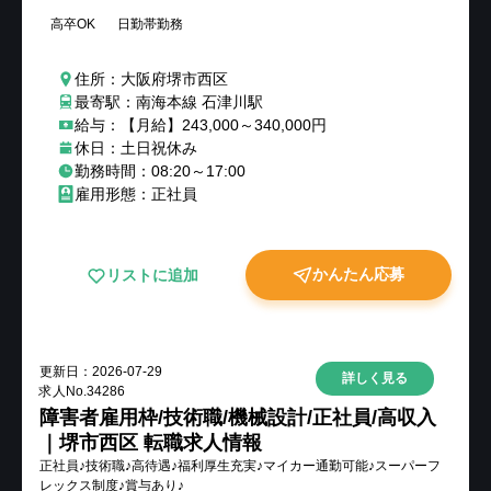
高卒OK
日勤帯勤務
住所：大阪府堺市西区
最寄駅：南海本線 石津川駅
給与：【月給】243,000～340,000円
休日：土日祝休み
勤務時間：08:20～17:00
雇用形態：正社員
かんたん応募
リストに追加
更新日：
2026-07-29
詳しく見る
求人No.
34286
障害者雇用枠/技術職/機械設計/正社員/高収入
｜堺市西区 転職求人情報
正社員♪技術職♪高待遇♪福利厚生充実♪マイカー通勤可能♪スーパーフ
レックス制度♪賞与あり♪