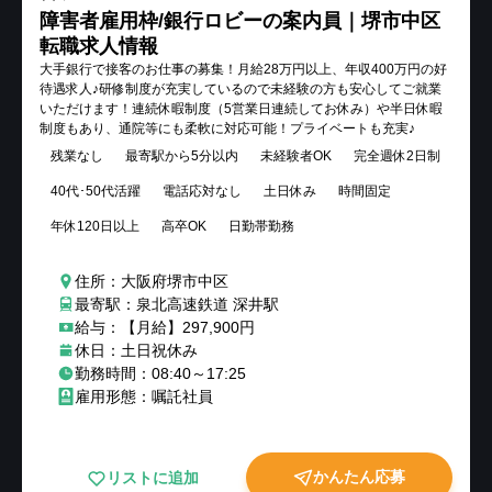
障害者雇用枠/銀行ロビーの案内員｜堺市中区
転職求人情報
大手銀行で接客のお仕事の募集！月給28万円以上、年収400万円の好
待遇求人♪研修制度が充実しているので未経験の方も安心してご就業
いただけます！連続休暇制度（5営業日連続してお休み）や半日休暇
制度もあり、通院等にも柔軟に対応可能！プライベートも充実♪
残業なし
最寄駅から5分以内
未経験者OK
完全週休2日制
40代･50代活躍
電話応対なし
土日休み
時間固定
年休120日以上
高卒OK
日勤帯勤務
住所：大阪府堺市中区
最寄駅：泉北高速鉄道 深井駅
給与：【月給】297,900円
休日：土日祝休み
勤務時間：08:40～17:25
雇用形態：嘱託社員
かんたん応募
リストに追加