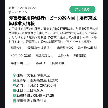
更新日：
2026-07-22
詳しく見る
求人No.
23779
障害者雇用枠/銀行ロビーの案内員｜堺市東区
転職求人情報
大手銀行で接客のお仕事の募集！月給28万円以上、年収400万円の好
待遇求人♪研修制度が充実しているので未経験の方も安心してご就業
いただけます！連続休暇制度（5営業日連続してお休み）や半日休暇
制度もあり、通院等にも柔軟に対応可能！プライベートも充実♪
残業なし
最寄駅から5分以内
未経験者OK
完全週休2日制
40代･50代活躍
電話応対なし
土日休み
時間固定
年休120日以上
高卒OK
日勤帯勤務
住所：大阪府堺市東区
最寄駅：南海高野線 初芝駅
給与：【月給】297,900円
休日：土日祝休み
勤務時間：08:40～17:25
雇用形態：嘱託社員