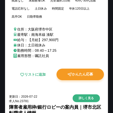
残業なし
未経験者OK
完全週休2日制
40代･50代活躍
電話応対なし
土日休み
時間固定
年休120日以上
高卒OK
日勤帯勤務
住所：大阪府堺市中区
最寄駅：南海本線 湊駅
給与：【月給】297,900円
休日：土日祝休み
勤務時間：08:40～17:25
雇用形態：嘱託社員
かんたん応募
リストに追加
更新日：
2026-07-22
詳しく見る
求人No.
23781
障害者雇用枠/銀行ロビーの案内員｜堺市北区
転職求人情報