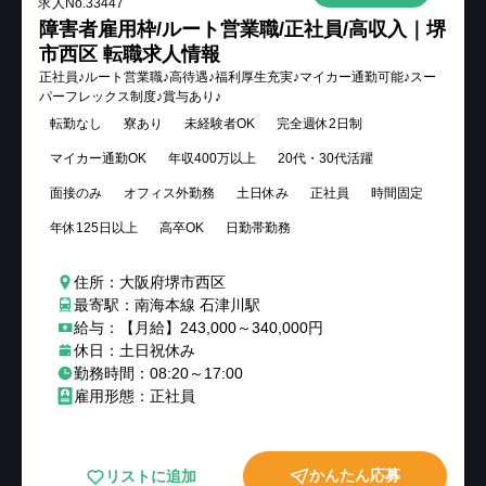
求人No.
33447
障害者雇用枠/ルート営業職/正社員/高収入｜堺
市西区 転職求人情報
正社員♪ルート営業職♪高待遇♪福利厚生充実♪マイカー通勤可能♪スー
パーフレックス制度♪賞与あり♪
転勤なし
寮あり
未経験者OK
完全週休2日制
マイカー通勤OK
年収400万以上
20代・30代活躍
面接のみ
オフィス外勤務
土日休み
正社員
時間固定
年休125日以上
高卒OK
日勤帯勤務
住所：大阪府堺市西区
最寄駅：南海本線 石津川駅
給与：【月給】243,000～340,000円
休日：土日祝休み
勤務時間：08:20～17:00
雇用形態：正社員
かんたん応募
リストに追加