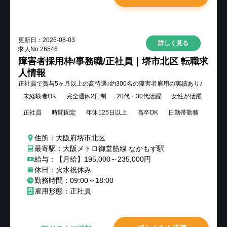
更新日：
2026-08-03
詳しく見る
求人No.
26546
障害者採用枠/事務職/正社員｜堺市北区 転職求
人情報
正社員で賞与5ヶ月以上の高待遇♪約300名の障害者雇用の実績あり♪
未経験者OK
完全週休2日制
20代・30代活躍
女性が活躍
正社員
時間固定
年休125日以上
高卒OK
日勤帯勤務
住所：大阪府堺市北区
最寄駅：大阪メトロ御堂筋線 なかもず駅
給与：【月給】195,000～235,000円
休日：火水祝休み
勤務時間：09:00～18:00
雇用形態：正社員