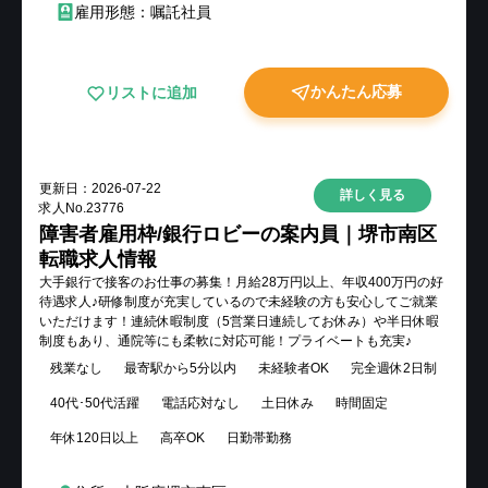
雇用形態：嘱託社員
かんたん応募
リストに追加
更新日：
2026-07-22
詳しく見る
求人No.
23776
障害者雇用枠/銀行ロビーの案内員｜堺市南区
転職求人情報
大手銀行で接客のお仕事の募集！月給28万円以上、年収400万円の好
待遇求人♪研修制度が充実しているので未経験の方も安心してご就業
いただけます！連続休暇制度（5営業日連続してお休み）や半日休暇
制度もあり、通院等にも柔軟に対応可能！プライベートも充実♪
残業なし
最寄駅から5分以内
未経験者OK
完全週休2日制
40代･50代活躍
電話応対なし
土日休み
時間固定
年休120日以上
高卒OK
日勤帯勤務