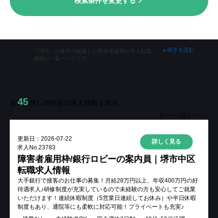
検索条件を変更する
掲載をご希望の企業様
続きを読む
+
「堺市」の条件で検索した障害者雇用の求人転職
情報の一覧ページです。
メニューを閉じる
45
全
件
1-20
件目の求人情報を表示
1
ページ/全
3
ページ
更新日：
2026-07-22
詳しく見る
求人No.
23783
障害者雇用枠/銀行ロビーの案内員｜堺市中区
転職求人情報
大手銀行で接客のお仕事の募集！月給28万円以上、年収400万円の好
待遇求人♪研修制度が充実しているので未経験の方も安心してご就業
いただけます！連続休暇制度（5営業日連続してお休み）や半日休暇
制度もあり、通院等にも柔軟に対応可能！プライベートも充実♪