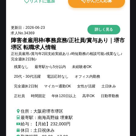
かんたん応募
リストに追加
更新日：
2026-06-23
詳しく見る
求人No.
34369
障害者雇用枠/事務庶務/正社員/賞与あり｜堺市
堺区 転職求人情報
正社員雇用♪賞与年2回支給実績あり♪時短勤務の相談可能♪残業なし♪
完全週休2日制♪
残業なし
最寄駅から5分以内
未経験者OK
20代・30代活躍
電話応対なし
オフィス内勤務
完全週休2日制
マイカー通勤OK
女性が活躍
土日休み
正社員
時間固定
年休120日以上
高卒OK
日勤帯勤務
住所：大阪府堺市堺区
最寄駅：南海高野線 堺東駅
給与：【月給】232,000円
休日：土日祝休み