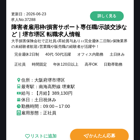
更新日：
2026-06-23
詳しく見る
求人No.
37288
障害者雇用枠/損害サポート専任職/示談交渉な
ど｜堺市堺区 転職求人情報
大手損害保険会社で正社員♪昇給賞与あり♪♪完全週休二日制♪保険業界
の未経験者歓迎♪営業職や販売職の経験者が活躍中！
完全週休2日制
40代･50代活躍
オフィス内勤務
土日休み
正社員
時間固定
年休120日以上
高卒OK
日勤帯勤務
住所：大阪府堺市堺区
最寄駅：南海高野線 堺東駅
給与：【月給】389,130円
休日：土日祝休み
勤務時間：09:00～17:00
雇用形態：正社員
かんたん応募
リストに追加