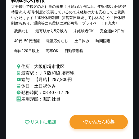
大手銀行で接客のお仕事の募集！月給28万円以上、年収400万円の好
待遇求人♪研修制度が充実しているので未経験の方も安心してご就業
いただけます！連続休暇制度（5営業日連続してお休み）や半日休暇
制度もあり、通院等にも柔軟に対応可能！プライベートも充実♪
残業なし
最寄駅から5分以内
未経験者OK
完全週休2日制
40代･50代活躍
電話応対なし
土日休み
時間固定
年休120日以上
高卒OK
日勤帯勤務
住所：大阪府堺市北区
最寄駅：ＪＲ阪和線 堺市駅
給与：【月給】297,900円
休日：土日祝休み
勤務時間：08:40～17:25
雇用形態：嘱託社員
かんたん応募
リストに追加