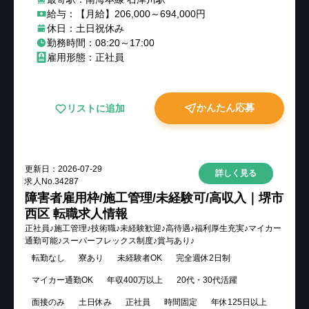
給与：【月給】206,000～694,000円
休日：土日祝休み
勤務時間：08:20～17:00
雇用形態：正社員
かんたん応募
リストに追加
更新日：
2026-07-29
詳しく見る
求人No.
34287
障害者雇用枠/施工管理/未経験可/高収入｜堺市
西区 転職求人情報
正社員♪施工管理♪技術職♪未経験歓迎♪高待遇♪福利厚生充実♪マイカー
通勤可能♪スーパーフレックス制度♪賞与あり♪
転勤なし
寮あり
未経験者OK
完全週休2日制
マイカー通勤OK
年収400万以上
20代・30代活躍
面接のみ
土日休み
正社員
時間固定
年休125日以上