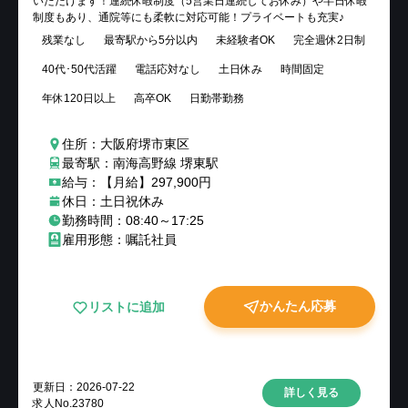
いただけます！連続休暇制度（5営業日連続してお休み）や半日休暇
制度もあり、通院等にも柔軟に対応可能！プライベートも充実♪
残業なし
最寄駅から5分以内
未経験者OK
完全週休2日制
40代･50代活躍
電話応対なし
土日休み
時間固定
年休120日以上
高卒OK
日勤帯勤務
住所：大阪府堺市東区
最寄駅：南海高野線 堺東駅
給与：【月給】297,900円
休日：土日祝休み
勤務時間：08:40～17:25
雇用形態：嘱託社員
かんたん応募
リストに追加
更新日：
2026-07-22
詳しく見る
求人No.
23780