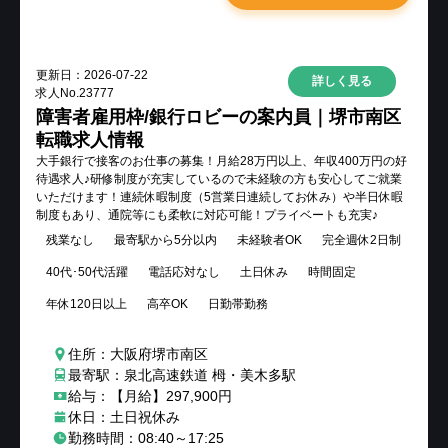
更新日：
2026-07-22
詳しく見る
求人No.
23777
障害者雇用枠/銀行ロビーの案内員｜堺市南区
転職求人情報
大手銀行で接客のお仕事の募集！月給28万円以上、年収400万円の好
待遇求人♪研修制度が充実しているので未経験の方も安心してご就業
いただけます！連続休暇制度（5営業日連続してお休み）や半日休暇
制度もあり、通院等にも柔軟に対応可能！プライベートも充実♪
残業なし
最寄駅から5分以内
未経験者OK
完全週休2日制
40代･50代活躍
電話応対なし
土日休み
時間固定
年休120日以上
高卒OK
日勤帯勤務
住所：大阪府堺市南区
最寄駅：泉北高速鉄道 栂・美木多駅
給与：【月給】297,900円
休日：土日祝休み
勤務時間：08:40～17:25