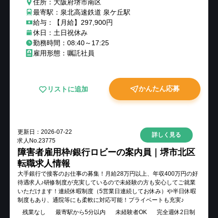
住所：大阪府堺市南区
最寄駅：泉北高速鉄道 泉ケ丘駅
給与：【月給】297,900円
休日：土日祝休み
勤務時間：08:40～17:25
雇用形態：嘱託社員
かんたん応募
リストに追加
更新日：
2026-07-22
詳しく見る
求人No.
23775
障害者雇用枠/銀行ロビーの案内員｜堺市北区
転職求人情報
大手銀行で接客のお仕事の募集！月給28万円以上、年収400万円の好
待遇求人♪研修制度が充実しているので未経験の方も安心してご就業
いただけます！連続休暇制度（5営業日連続してお休み）や半日休暇
制度もあり、通院等にも柔軟に対応可能！プライベートも充実♪
残業なし
最寄駅から5分以内
未経験者OK
完全週休2日制