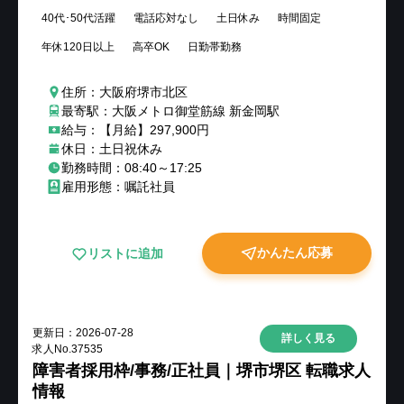
40代･50代活躍
電話応対なし
土日休み
時間固定
年休120日以上
高卒OK
日勤帯勤務
住所：大阪府堺市北区
最寄駅：大阪メトロ御堂筋線 新金岡駅
給与：【月給】297,900円
休日：土日祝休み
勤務時間：08:40～17:25
雇用形態：嘱託社員
かんたん応募
リストに追加
更新日：
2026-07-28
詳しく見る
求人No.
37535
障害者採用枠/事務/正社員｜堺市堺区 転職求人
情報