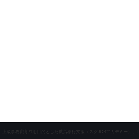
級事務職育成を目的とした就労移行支援（スグJOBアカデミー）、ITエンジニア育成を目的とした就労継続支援（Formo