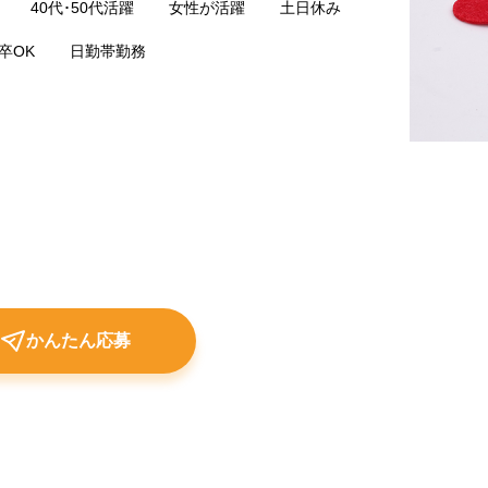
40代･50代活躍
女性が活躍
土日休み
卒OK
日勤帯勤務
かんたん応募