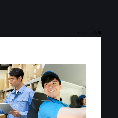
1
/
7
ページ表示