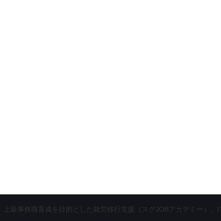
級事務職育成を目的とした就労移行支援（スグJOBアカデミー）、ITエンジニア育成を目的とした就労継続支援（Formo