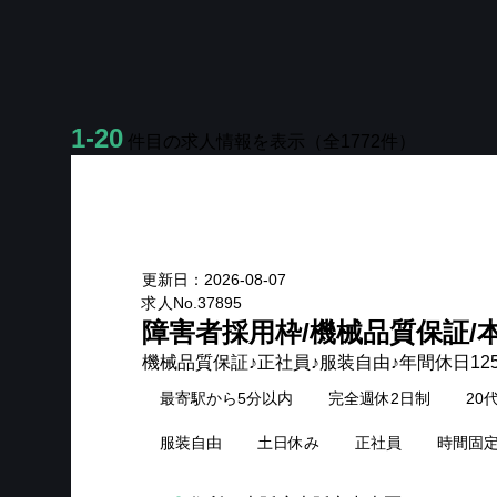
1-20
件目の求人情報を表示
⁩（全
1772
件）
New
更新日：
2026-08-07
求人No.
37895
障害者採用枠/機械品質保証/
機械品質保証♪正社員♪服装自由♪年間休日12
最寄駅から5分以内
完全週休2日制
20
服装自由
土日休み
正社員
時間固