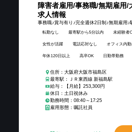
障害者雇用/事務職/無期雇用
求人情報
事務職♪賞与有り♪完全週休2日制♪無期雇用♪
転勤なし
最寄駅から5分以内
未経験者O
女性が活躍
電話応対なし
オフィス内勤
年休120日以上
高卒OK
日勤帯勤務
住所：大阪府大阪市福島区
最寄駅：ＪＲ東西線 新福島駅
給与：【月給】253,300円
休日：土日祝休み
勤務時間：08:40～17:25
雇用形態：嘱託社員