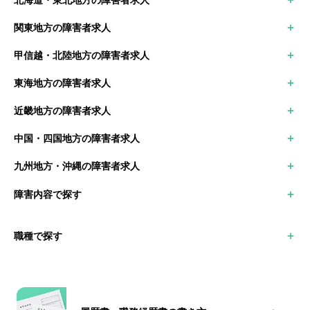
大阪市北区
刈谷市
北海道の障害者求人
堺市
関東地方の障害者求人
青森県の障害者求人
豊中市
東京都の障害者求人
岩手県の障害者求人
甲信越・北陸地方の障害者求人
神奈川県の障害者求人
秋田県の障害者求人
新潟県の障害者求人
千葉県の障害者求人
宮城県の障害者求人
東海地方の障害者求人
富山県の障害者求人
埼玉県の障害者求人
山形県の障害者求人
愛知県の障害者求人
石川県の障害者求人
群馬県の障害者求人
福島県の障害者求人
近畿地方の障害者求人
岐阜県の障害者求人
福井県の障害者求人
栃木県の障害者求人
大阪府の障害者求人
三重県の障害者求人
山梨県の障害者求人
茨城県の障害者求人
中国・四国地方の障害者求人
京都府の障害者求人
静岡県の障害者求人
長野県の障害者求人
鳥取県の障害者求人
兵庫県の障害者求人
九州地方・沖縄の障害者求人
島根県の障害者求人
滋賀県の障害者求人
福岡県の障害者求人
岡山県の障害者求人
奈良県の障害者求人
障害内容で探す
佐賀県の障害者求人
広島県の障害者求人
和歌山県の障害者求人
長崎県の障害者求人
山口県の障害者求人
下肢障害
熊本県の障害者求人
徳島県の障害者求人
職種で探す
上肢障害
大分県の障害者求人
香川県の障害者求人
心臓機能障害
宮崎県の障害者求人
愛媛県の障害者求人
管理職
体幹機能障害
鹿児島県の障害者求人
高知県の障害者求人
営業職（BtoC）
運動機能障害
沖縄県の障害者求人
営業職（BtoB）
平衡機能障害
事務職
聴覚障害