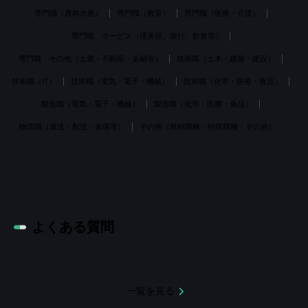
専門職（農林水産）
専門職（教育）
専門職（医療・介護）
専門職 サービス（理美容、旅行、飲食等）
専門職 その他（士業・不動産・金融等）
技術職（土木・建築・建設）
技術職（IT）
技術職（電気・電子・機械）
技術職（化学・医療・食品）
製造職（電気・電子・機械）
製造職（化学・医療・食品）
物流職（運送・配送・倉庫等）
その他（単純職種・特殊職種・その他）
よくある質問
一覧を見る