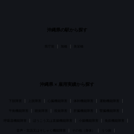
沖縄県
の駅から探す
県庁前
旭橋
美栄橋
沖縄県
× 雇用実績から探す
下肢障害
上肢障害
心臓機能障害
体幹機能障害
運動機能障害
平衡機能障害
聴覚障害
視覚障害
肝臓機能障害
腎臓機能障害
呼吸器機能障害
ぼうこう又は直腸機能障害
小腸機能障害
免疫機能障害
音声・言語又はそしゃく機能障害
その他（身体）
うつ病