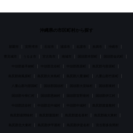
沖縄県
の市区町村から探す
那覇市
宜野湾市
石垣市
浦添市
名護市
糸満市
沖縄市
豊見城市
うるま市
宮古島市
南城市
国頭郡本部町
国頭郡金武町
中頭郡嘉手納町
中頭郡北谷町
中頭郡西原町
島尻郡与那原町
島尻郡南風原町
島尻郡久米島町
島尻郡八重瀬町
八重山郡竹富町
八重山郡与那国町
国頭郡国頭村
国頭郡大宜味村
国頭郡東村
国頭郡今帰仁村
国頭郡恩納村
国頭郡宜野座村
国頭郡伊江村
中頭郡読谷村
中頭郡北中城村
中頭郡中城村
島尻郡渡嘉敷村
島尻郡座間味村
島尻郡粟国村
島尻郡渡名喜村
島尻郡南大東村
島尻郡北大東村
島尻郡伊平屋村
島尻郡伊是名村
宮古郡多良間村