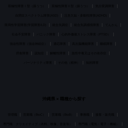
双極性障害Ⅰ型（躁うつ）
双極性障害Ⅱ型（躁うつ）
気分変調障害
自閉症スペクトラム障害(ASD)
注意欠如・多動性障害(ADHD)
限局性学習障害(学習障害/LD)
統合失調症
統合失調感情障害
てんかん
社会不安障害
パニック障害
心的外傷後ストレス障害（PTSD）
強迫性障害（強迫神経症）
適応障害
高次脳機能障害
睡眠障害
摂食障害
認知症
解離性障害
急性中毒又はその依存症
パーソナリティ障害
その他（精神）
知的障害
沖縄県
× 職種から探す
管理職
営業職（BtoC）
営業職（BtoB）
事務職
接客・販売職
専門職 クリエイティブ（衣料、映像、音楽等）
専門職（電気・電子・機械）