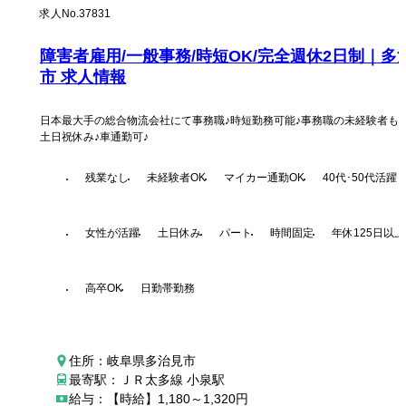
求人No.
37831
障害者雇用/一般事務/時短OK/完全週休2日制｜多
市 求人情報
日本最大手の総合物流会社にて事務職♪時短勤務可能♪事務職の未経験者も活
土日祝休み♪車通勤可♪
残業なし
未経験者OK
マイカー通勤OK
40代･50代活躍
女性が活躍
土日休み
パート
時間固定
年休125日以上
高卒OK
日勤帯勤務
住所：岐阜県多治見市
最寄駅：ＪＲ太多線 小泉駅
給与：【時給】1,180～1,320円