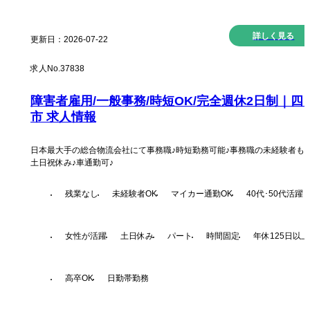
詳しく見る
更新日：
2026-07-22
求人No.
37838
障害者雇用/一般事務/時短OK/完全週休2日制｜四
市 求人情報
日本最大手の総合物流会社にて事務職♪時短勤務可能♪事務職の未経験者も活
土日祝休み♪車通勤可♪
残業なし
未経験者OK
マイカー通勤OK
40代･50代活躍
女性が活躍
土日休み
パート
時間固定
年休125日以上
高卒OK
日勤帯勤務