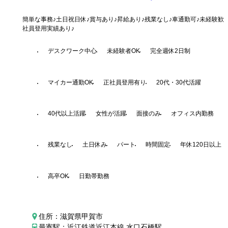
簡単な事務♪土日祝日休♪賞与あり♪昇給あり♪残業なし♪車通勤可♪未経験歓
社員登用実績あり♪
デスクワーク中心
未経験者OK
完全週休2日制
マイカー通勤OK
正社員登用有り
20代・30代活躍
40代以上活躍
女性が活躍
面接のみ
オフィス内勤務
残業なし
土日休み
パート
時間固定
年休120日以上
高卒OK
日勤帯勤務
住所：滋賀県甲賀市
最寄駅：近江鉄道近江本線 水口石橋駅