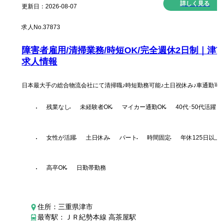
詳しく見る
更新日：
2026-08-07
求人No.
37873
障害者雇用/清掃業務/時短OK/完全週休2日制｜津
求人情報
日本最大手の総合物流会社にて清掃職♪時短勤務可能♪土日祝休み♪車通勤可
残業なし
未経験者OK
マイカー通勤OK
40代･50代活躍
女性が活躍
土日休み
パート
時間固定
年休125日以上
高卒OK
日勤帯勤務
住所：三重県津市
最寄駅：ＪＲ紀勢本線 高茶屋駅