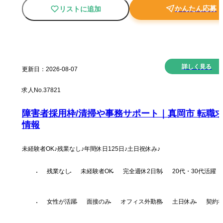
かんたん応募
リストに追加
New
詳しく見る
更新日：
2026-08-07
求人No.
37821
障害者採用枠/清掃や事務サポート｜真岡市 転職
情報
未経験者OK♪残業なし♪年間休日125日♪土日祝休み♪
残業なし
未経験者OK
完全週休2日制
20代・30代活躍
女性が活躍
面接のみ
オフィス外勤務
土日休み
契約