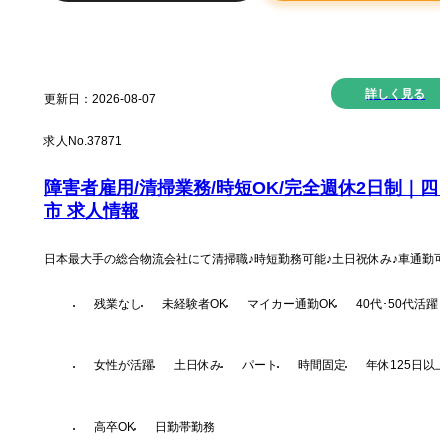
New
詳しく見る
更新日：
2026-08-07
求人No.
37871
障害者雇用/清掃業務/時短OK/完全週休2日制｜四
市 求人情報
日本最大手の総合物流会社にて清掃職♪時短勤務可能♪土日祝休み♪車通勤可
残業なし
未経験者OK
マイカー通勤OK
40代･50代活躍
女性が活躍
土日休み
パート
時間固定
年休125日以上
高卒OK
日勤帯勤務