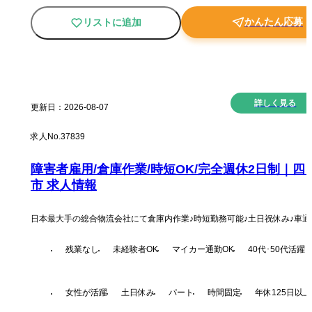
かんたん応募
リストに追加
New
詳しく見る
更新日：
2026-08-07
求人No.
37839
障害者雇用/倉庫作業/時短OK/完全週休2日制｜四
市 求人情報
日本最大手の総合物流会社にて倉庫内作業♪時短勤務可能♪土日祝休み♪車通
残業なし
未経験者OK
マイカー通勤OK
40代･50代活躍
女性が活躍
土日休み
パート
時間固定
年休125日以上