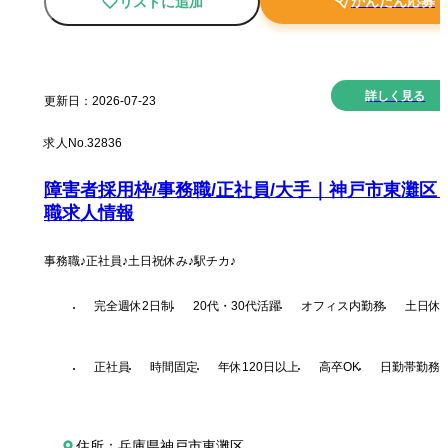
かんたん応募
リストに追加
詳しく見る
更新日：
2026-07-23
求人No.
32836
障害者採用枠/事務職/正社員/大手｜神戸市東灘区 
職求人情報
事務職♪正社員♪土日祝休み♪駅チカ♪
完全週休2日制
20代・30代活躍
オフィス内勤務
土日休
正社員
時間固定
年休120日以上
高卒OK
日勤帯勤務
住所：兵庫県神戸市東灘区