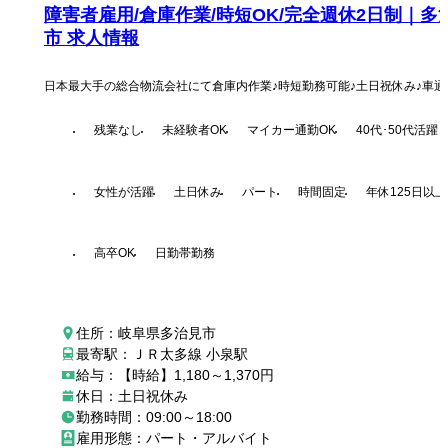
障害者雇用/倉庫作業/時短OK/完全週休2日制｜多
市 求人情報
日本最大手の総合物流会社にて倉庫内作業♪時短勤務可能♪土日祝休み♪車通
残業なし
未経験者OK
マイカー通勤OK
40代･50代活躍
女性が活躍
土日休み
パート
時間固定
年休125日以上
高卒OK
日勤帯勤務
住所：岐阜県多治見市
最寄駅：ＪＲ太多線 小泉駅
給与：【時給】1,180～1,370円
休日：土日祝休み
勤務時間：09:00～18:00
雇用形態：パート・アルバイト