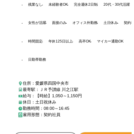
残業なし
未経験者OK
完全週休2日制
20代・30代活躍
女性が活躍
面接のみ
オフィス外勤務
土日休み
契約
時間固定
年休125日以上
高卒OK
マイカー通勤OK
日勤帯勤務
住所：愛媛県四国中央市
最寄駅：ＪＲ予讃線 川之江駅
給与：【時給】1,050～1,150円
休日：土日祝休み
勤務時間：08:00～16:45
雇用形態：契約社員