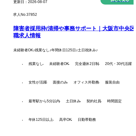
更新日：
2026-08-07
求人No.
37852
障害者採用枠/清掃や事務サポート｜大阪市中央区
職求人情報
未経験者OK♪残業なし♪年間休日125日♪土日祝休み♪
残業なし
未経験者OK
完全週休2日制
20代・30代活躍
女性が活躍
面接のみ
オフィス外勤務
服装自由
最寄駅から5分以内
土日休み
契約社員
時間固定
年休125日以上
高卒OK
日勤帯勤務