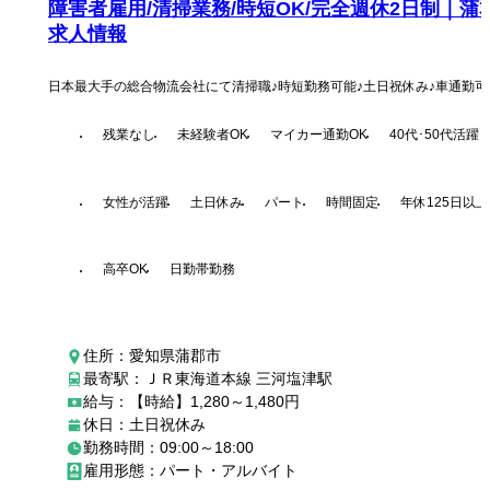
障害者雇用/清掃業務/時短OK/完全週休2日制｜蒲
求人情報
日本最大手の総合物流会社にて清掃職♪時短勤務可能♪土日祝休み♪車通勤可
残業なし
未経験者OK
マイカー通勤OK
40代･50代活躍
女性が活躍
土日休み
パート
時間固定
年休125日以上
高卒OK
日勤帯勤務
住所：愛知県蒲郡市
最寄駅：ＪＲ東海道本線 三河塩津駅
給与：【時給】1,280～1,480円
休日：土日祝休み
勤務時間：09:00～18:00
雇用形態：パート・アルバイト