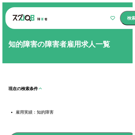
検
知的障害の障害者雇用求人一覧
仕事をさがす
気になるリスト
現在の検索条件
選ばれる理由
雇用実績
知的障害
障害者コラム